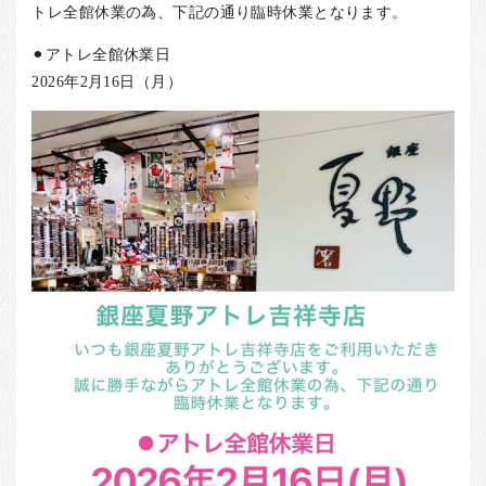
お客様の声
トレ全館休業の為、下記の通り臨時休業となります。
店舗紹介
⚫︎アトレ全館休業日
2026年2月16日（月）
お問い合わせ
お知らせ
箸ブログ
English