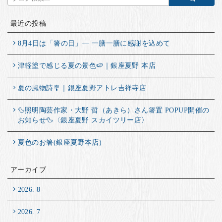
最近の投稿
8月4日は「箸の日」― 一膳一膳に感謝を込めて
津軽塗で感じる夏の景色🍉｜銀座夏野 本店
夏の風物詩🎐｜銀座夏野アトレ吉祥寺店
🦆照明陶芸作家・大野 哲（あきら）さん箸置 POPUP開催の
お知らせ🦆〈銀座夏野 スカイツリー店〉
夏色のお箸(銀座夏野本店)
アーカイブ
2026. 8
2026. 7