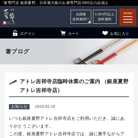
「箸専門店 銀座夏野」日本最大級のお箸専門店3000点の品揃え
menu
夫婦箸
9,900
円以上
送料無料!!
送料無料
ログイン
カート
お気に入り
箸ブログ
箸
（贈答用・自宅用）
アトレ吉祥寺店臨時休業のご案内 （銀座夏野
子供和食器
（贈答用・自宅用）
アトレ吉祥寺店）
銀座夏野・箸長
について
小夏
について
こども和食器
お知らせ
2026.02.10
ご利用ガイド
いつも銀座夏野アトレ吉祥寺店をご利用いただき、誠にあ
りがとうございます。
法人・飲食店のお客様
この度、銀座夏野アトレ吉祥寺店では、誠に勝手ながらア