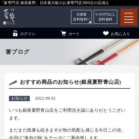
「箸専門店 銀座夏野」日本最大級のお箸専門店3000点の品揃え
menu
夫婦箸
9,900
円以上
送料無料!!
送料無料
ログイン
カート
お気に入り
箸ブログ
箸
（贈答用・自宅用）
おすすめ商品のお知らせ(銀座夏野青山店)
子供和食器
（贈答用・自宅用）
銀座夏野・箸長
について
お知らせ
2022.09.02
小夏
について
こども和食器
いつも銀座夏野青山店をご利用頂き誠にありがとうござい
ご利用ガイド
ます。
法人・飲食店のお客様
まだまだ残暑も続きますが秋の気配も感じる今日この頃。
今回は”食欲の秋’をテーマにご案内致します。