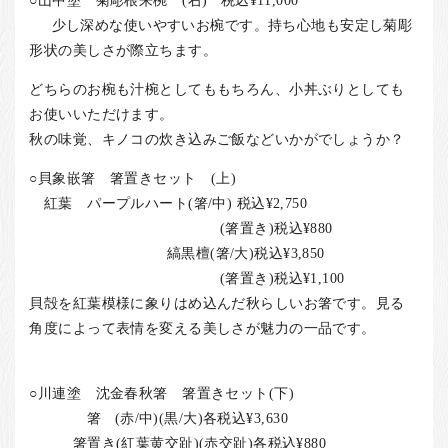
少し深めな使いやすいお椀です。持ち心地も安定し菊彫
形状の美しさが際立ちます。
どちらのお椀も汁椀としてももちろん、小丼ぶりとしても
お使いいただけます。
秋の味覚、キノコの炊き込みご飯などいかがでしょうか？
○貝象嵌箸 箸置きセット (上)
紅葉 パープルハート(箸/中) 税込¥2,750
(箸置き)税込¥880
縞黒檀(箸/大)税込¥3,850
(箸置き)税込¥1,100
貝殻を紅葉模様に象りはめ込んだ秋らしいお箸です。見る
角度によって表情を変える美しさが魅力の一品です。
○川連塗 沈金春秋箸 箸置きセット(下)
箸 (赤/中)(黒/大)各税込¥3,630
箸置き(紅葉黄交趾)(赤交趾)各税込¥880