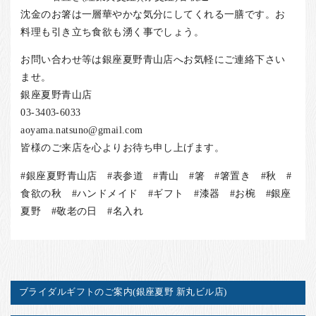
沈金のお箸は一層華やかな気分にしてくれる一膳です。お
料理も引き立ち食欲も湧く事でしょう。
お問い合わせ等は銀座夏野青山店へお気軽にご連絡下さい
ませ。
銀座夏野青山店
03-3403-6033
aoyama.natsuno@gmail.com
皆様のご来店を心よりお待ち申し上げます。
#銀座夏野青山店 #表参道 #青山 #箸 #箸置き #秋 #
食欲の秋 #ハンドメイド #ギフト #漆器 #お椀 #銀座
夏野 #敬老の日 #名入れ
ブライダルギフトのご案内(銀座夏野 新丸ビル店)