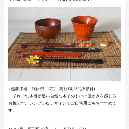
お客様の声
店舗紹介
お問い合わせ
お知らせ
箸ブログ
English
○越前漆器 利休椀 (左) 税込¥4,180(紙箱付)
それぞれ木目が違い自然な木そのものの温かみを感じる
お椀です。シンプルなデザインでご自宅用にもおすすめで
す。
○山中塗 菊彫根来椀 (右) 税込¥11,000