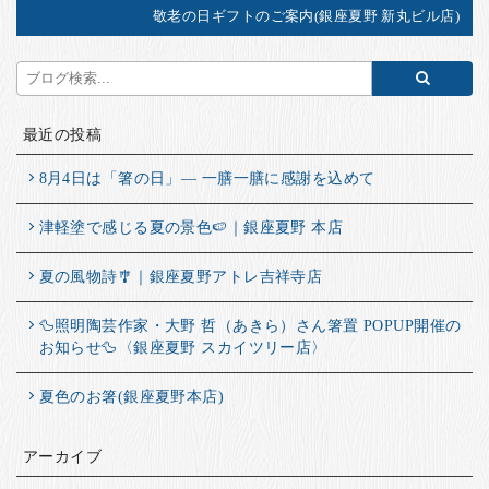
敬老の日ギフトのご案内(銀座夏野 新丸ビル店)
最近の投稿
8月4日は「箸の日」― 一膳一膳に感謝を込めて
津軽塗で感じる夏の景色🍉｜銀座夏野 本店
夏の風物詩🎐｜銀座夏野アトレ吉祥寺店
🦆照明陶芸作家・大野 哲（あきら）さん箸置 POPUP開催の
お知らせ🦆〈銀座夏野 スカイツリー店〉
夏色のお箸(銀座夏野本店)
アーカイブ