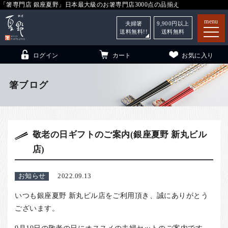
「箸専門店 銀座夏野」日本最大級のお箸専門店3000点の品揃え
menu
夫婦箸
9,900
円以上
送料無料!!
送料無料
ログイン
カート
お気に入り
箸ブログ
箸
（贈答用・自宅用）
敬老の日ギフトのご案内(銀座夏野 新丸ビル
子供和食器
（贈答用・自宅用）
店)
銀座夏野・箸長
について
小夏
について
こども和食器
お知らせ
2022.09.13
ご利用ガイド
いつも銀座夏野 新丸ビル店をご利用頂き、誠にありがとう
ございます。
法人・飲食店のお客様
9月19日の敬老の日にオススメの夫婦セットのご案内です。