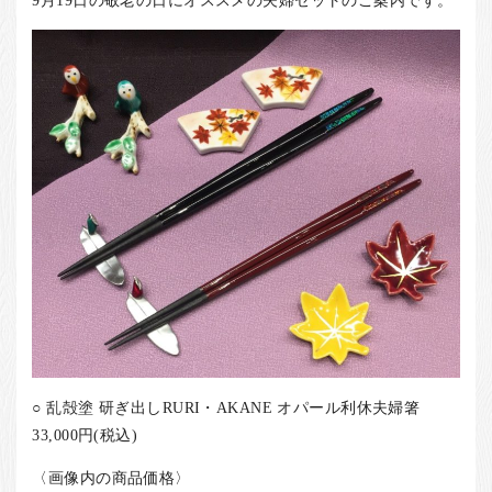
お客様の声
店舗紹介
お問い合わせ
お知らせ
箸ブログ
English
○ 乱殻塗 研ぎ出しRURI・AKANE オパール利休夫婦箸
33,000円(税込)
〈画像内の商品価格〉