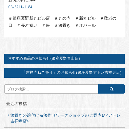
03-3211-1184
＃銀座夏野新丸ビル店 ＃丸の内 ＃新丸ビル ＃敬老の
日 ＃長寿祝い ＃箸 ＃箸置き ＃オパール
おすすめ商品のお知らせ(銀座夏野青山店)
「吉祥寺ねこ祭り」のお知らせ(銀座夏野アトレ吉祥寺店)
最近の投稿
箸置きの絵付け＆箸作りワークショップのご案内🥢<アトレ
吉祥寺店>