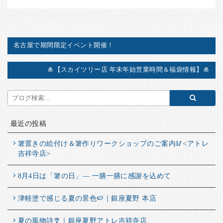
名古屋で期間限定イベント開催！
🎍【スカイツリー店 年末年始営業時間＆福袋情報】🎍
最近の投稿
箸置きの絵付け＆箸作りワークショップのご案内🥢<アトレ
吉祥寺店>
8月4日は「箸の日」― 一膳一膳に感謝を込めて
津軽塗で感じる夏の景色🍉｜銀座夏野 本店
夏の風物詩🎐｜銀座夏野アトレ吉祥寺店