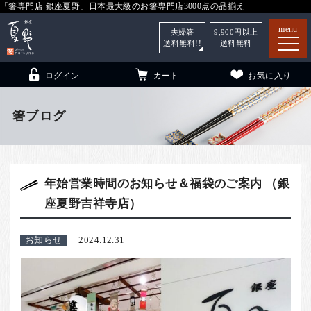
「箸専門店 銀座夏野」日本最大級のお箸専門店3000点の品揃え
menu
夫婦箸
9,900
円以上
送料無料!!
送料無料
ログイン
カート
お気に入り
箸ブログ
箸
（贈答用・自宅用）
年始営業時間のお知らせ＆福袋のご案内 （銀
子供和食器
（贈答用・自宅用）
座夏野吉祥寺店）
銀座夏野・箸長
について
小夏
について
こども和食器
お知らせ
2024.12.31
ご利用ガイド
法人・飲食店のお客様