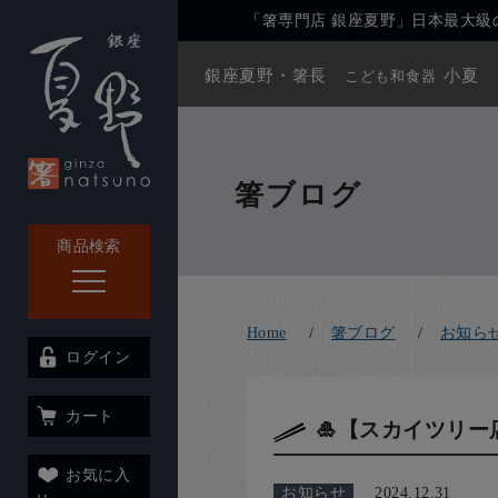
「箸専門店 銀座夏野」日本最大級の
銀座夏野・箸長
小夏
こども和食器
箸ブログ
商品検索
Home
箸ブログ
お知ら
ログイン
カート
🎍【スカイツリー
お気に入
お知らせ
2024.12.31