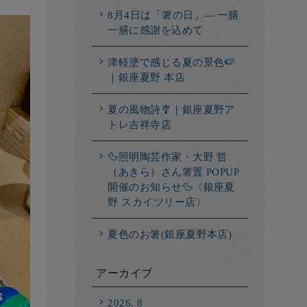
8月4日は「箸の日」― 一膳
一膳に感謝を込めて
津軽塗で感じる夏の景色🍉
｜銀座夏野 本店
夏の風物詩🎐｜銀座夏野ア
トレ吉祥寺店
🦆照明陶芸作家・大野 哲
（あきら）さん箸置 POPUP
開催のお知らせ🦆〈銀座夏
野 スカイツリー店〉
夏色のお箸(銀座夏野本店)
アーカイブ
2026. 8