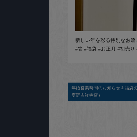
新しい年を彩る特別なお箸
#箸 #福袋 #お正月 #初売
年始営業時間のお知らせ＆福袋の
夏野吉祥寺店）