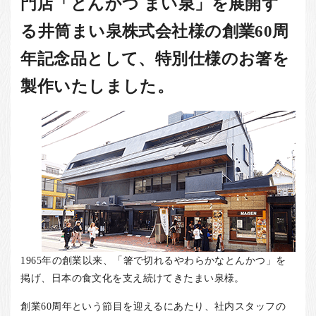
門店「とんかつ まい泉」を展開す
お客様の声
る井筒まい泉株式会社様の創業60周
店舗紹介
お問い合わせ
年記念品として、特別仕様のお箸を
お知らせ
製作いたしました。
箸ブログ
English
1965年の創業以来、「箸で切れるやわらかなとんかつ」を
掲げ、日本の食文化を支え続けてきたまい泉様。
創業60周年という節目を迎えるにあたり、社内スタッフの