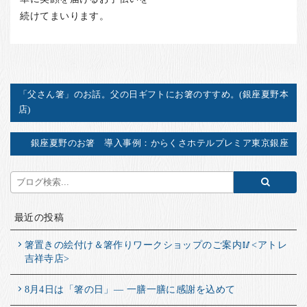
続けてまいります。
「父さん箸」のお話。父の日ギフトにお箸のすすめ。(銀座夏野本
店)
銀座夏野のお箸 導入事例：からくさホテルプレミア東京銀座
最近の投稿
箸置きの絵付け＆箸作りワークショップのご案内🥢<アトレ
吉祥寺店>
8月4日は「箸の日」― 一膳一膳に感謝を込めて