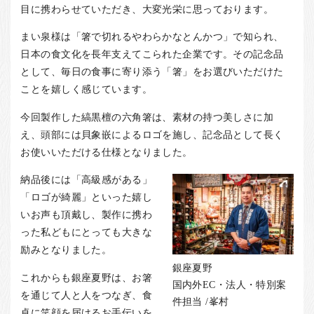
目に携わらせていただき、大変光栄に思っております。
まい泉様は「箸で切れるやわらかなとんかつ」で知られ、
日本の食文化を長年支えてこられた企業です。その記念品
として、毎日の食事に寄り添う「箸」をお選びいただけた
ことを嬉しく感じています。
今回製作した縞黒檀の六角箸は、素材の持つ美しさに加
え、頭部には貝象嵌によるロゴを施し、記念品として長く
お使いいただける仕様となりました。
納品後には「高級感がある」
「ロゴが綺麗」といった嬉し
いお声も頂戴し、製作に携わ
った私どもにとっても大きな
励みとなりました。
銀座夏野
これからも銀座夏野は、お箸
国内外EC・法人・特別案
を通じて人と人をつなぎ、食
件担当 /峯村
卓に笑顔を届けるお手伝いを