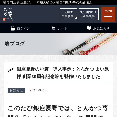
「箸専門店 銀座夏野」日本最大級のお箸専門店3000点の品揃え
menu
夫婦箸
9,900
円以上
送料無料!!
送料無料
ログイン
カート
お気に入り
箸ブログ
箸
（贈答用・自宅用）
銀座夏野のお箸 導入事例：とんかつ まい泉
子供和食器
（贈答用・自宅用）
様 創業60周年記念箸を製作いたしました
銀座夏野・箸長
について
小夏
について
こども和食器
お知らせ
2026.06.12
ご利用ガイド
このたび銀座夏野では、とんかつ専
法人・飲食店のお客様