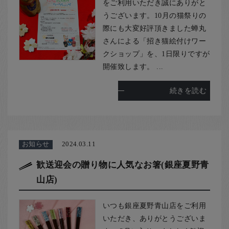
お客様の声
をご利用いただき誠にありがと
うございます。10月の猫祭りの
店舗紹介
際にも大変好評頂きました蝉丸
お問い合わせ
さんによる「招き猫絵付けワー
クショップ」を、1日限りですが
お知らせ
開催致します。 ...
箸ブログ
続きを読む
English
お知らせ
2024.03.11
歓送迎会の贈り物に人気なお箸(銀座夏野青
山店)
いつも銀座夏野青山店をご利用
いただき、ありがとうございま