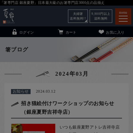
「箸専門店 銀座夏野」日本最大級のお箸専門店3000点の品揃え
menu
夫婦箸
9,900
円以上
送料無料!!
送料無料
ログイン
カート
お気に入り
箸ブログ
箸
（贈答用・自宅用）
2024年03月
子供和食器
（贈答用・自宅用）
銀座夏野・箸長
について
お知らせ
2024.03.12
小夏
について
こども和食器
招き猫絵付けワークショップのお知らせ
（銀座夏野吉祥寺店）
ご利用ガイド
法人・飲食店のお客様
いつも銀座夏野アトレ吉祥寺店