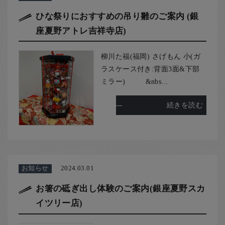
ひな祭りにおすすめの吊り雛のご案内 (銀
座夏野アトレ吉祥寺店)
柳川た福(福岡) さげもん 小(ガ
ラスケース付き:背面3面&下部
ミラー) &nbs...
続きを読む
お知らせ
2024.03.01
お箸の砥ぎ出し体験のご案内(銀座夏野スカ
イツリー店)